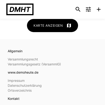
DMHT
search
tune
add
map
KARTE ANZEIGEN
Allgemein
Versammlungsrecht
Versammlungs­gesetz (VersammlG)
www.demoheute.de
Impressum
Datenschutzerklärung
Ortsverzeichnis
Kontakt