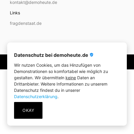
kontakt@demoheute.de
Links
fragdenstaat.de
Datenschutz bei demoheute.de
verified_user
© 2020-2026 demoheute.de
Wir nutzen Cookies, um das Hinzufügen von
Demonstrationen so komfortabel wie möglich zu
gestalten. Wir übermitteln
keine
Daten an
Drittanbieter. Weitere Informationen zu unserem
Datenschutz findest du in unserer
Datenschutzerklärung
.
OKAY