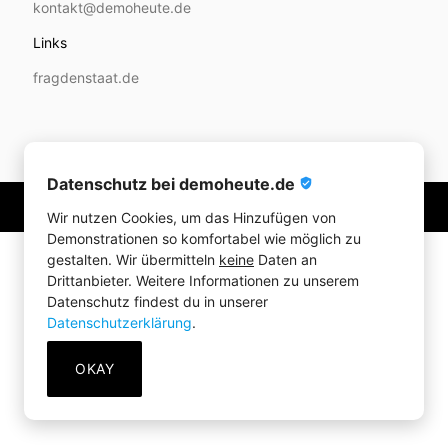
kontakt@demoheute.de
Links
fragdenstaat.de
Datenschutz bei demoheute.de
verified_user
© 2020-2026 demoheute.de
Wir nutzen Cookies, um das Hinzufügen von
Demonstrationen so komfortabel wie möglich zu
gestalten. Wir übermitteln
keine
Daten an
Drittanbieter. Weitere Informationen zu unserem
Datenschutz findest du in unserer
Datenschutzerklärung
.
OKAY