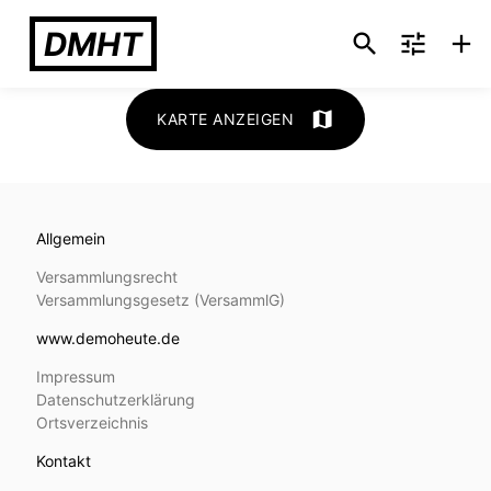
DMHT
search
tune
add
map
KARTE ANZEIGEN
Allgemein
Versammlungsrecht
Versammlungs­gesetz (VersammlG)
www.demoheute.de
Impressum
Datenschutzerklärung
Ortsverzeichnis
Kontakt