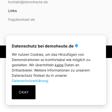
kontakt@demoheute.de
Links
fragdenstaat.de
Datenschutz bei demoheute.de
verified_user
© 2020-2026 demoheute.de
Wir nutzen Cookies, um das Hinzufügen von
Demonstrationen so komfortabel wie möglich zu
gestalten. Wir übermitteln
keine
Daten an
Drittanbieter. Weitere Informationen zu unserem
Datenschutz findest du in unserer
Datenschutzerklärung
.
OKAY