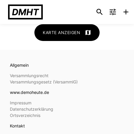
DMHT
search
tune
add
map
KARTE ANZEIGEN
Allgemein
Versammlungsrecht
Versammlungs­gesetz (VersammlG)
www.demoheute.de
Impressum
Datenschutzerklärung
Ortsverzeichnis
Kontakt